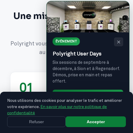
Une mise en service clé
en main
×
ÉVÉNEMENT
Polyright vous accompagne de la définition
au support quotidien
Polyright User Days
Six sessions de septembre à
décembre, à Sion et à Regensdorf.
Démos, prise en main et repas
offert.
01
Je m'inscris →
Nous utilisons des cookies pour analyser le trafic et améliorer
Définition sur mesure
votre expérience.
En savoir plus sur notre politique de
confidentialité
Polyright travaille en étroite collaboration
Refuser
Accepter
avec votre établissement pour définir une
solution adaptée à vos besoins et à la