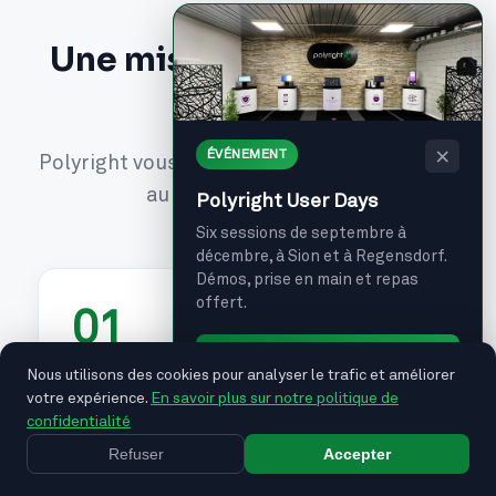
Une mise en service clé
en main
×
ÉVÉNEMENT
Polyright vous accompagne de la définition
au support quotidien
Polyright User Days
Six sessions de septembre à
décembre, à Sion et à Regensdorf.
Démos, prise en main et repas
offert.
01
Je m'inscris →
Nous utilisons des cookies pour analyser le trafic et améliorer
Définition sur mesure
votre expérience.
En savoir plus sur notre politique de
confidentialité
Polyright travaille en étroite collaboration
Refuser
Accepter
avec votre établissement pour définir une
solution adaptée à vos besoins et à la