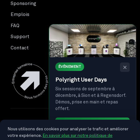
Sponsoring
Emplois
FAQ
Support
Contact
×
ÉVÉNEMENT
Polyright User Days
Six sessions de septembre à
décembre, à Sion et à Regensdorf.
Démos, prise en main et repas
offert.
© 2026 Polyright SA. Tous droits réservés.
Je m'inscris →
Nous utilisons des cookies pour analyser le trafic et améliorer
Politique de confidentialité
Protection des données
votre expérience.
En savoir plus sur notre politique de
Suivez-nous