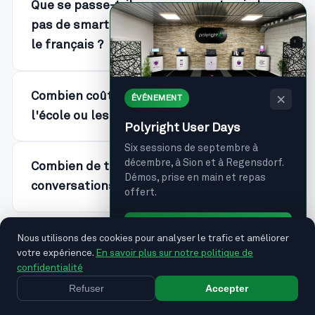
Que se passe-t-il pour un parent qui n'a
pas de smartphone ou qui maîtrise mal
le français ?
Combien coûte Schoolinked et qui paie :
×
ÉVÉNEMENT
l'école ou les parents ?
Polyright User Days
Six sessions de septembre à
décembre, à Sion et à Regensdorf.
Combien de temps les données et les
Démos, prise en main et repas
conversations sont-elles conservées ?
offert.
Je m'inscris →
Nous utilisons des cookies pour analyser le trafic et améliorer
votre expérience.
En savoir plus sur notre politique de
confidentialité
Refuser
Accepter
RESSOURCES