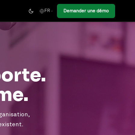
Demander une démo
FR
orte.
me.
ganisation,
existent.