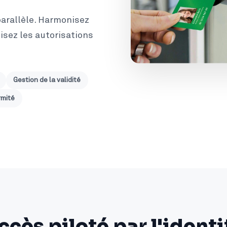
arallèle. Harmonisez
nisez les autorisations
Gestion de la validité
rmité
ccès piloté par l'identi