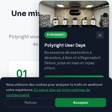
Une mise en service clé
en main
×
ÉVÉNEMENT
Polyright vous accompagne de la définition
au support quotidien
Polyright User Days
Six sessions de septembre à
décembre, à Sion et à Regensdorf.
Démos, prise en main et repas
offert.
01
Je m'inscris →
Nous utilisons des cookies pour analyser le trafic et améliorer
Définition sur mesure
votre expérience.
En savoir plus sur notre politique de
confidentialité
Polyright travaille en étroite collaboration
Refuser
Accepter
avec votre établissement pour définir une
solution adaptée à vos besoins et à la