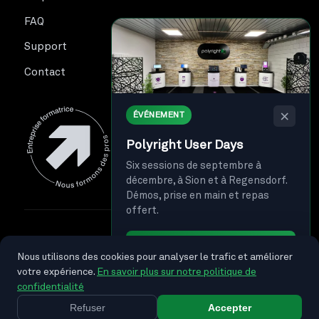
FAQ
Support
Contact
×
ÉVÉNEMENT
Polyright User Days
Six sessions de septembre à
décembre, à Sion et à Regensdorf.
Démos, prise en main et repas
offert.
© 2026 Polyright SA. Tous droits réservés.
Je m'inscris →
Nous utilisons des cookies pour analyser le trafic et améliorer
Politique de confidentialité
Protection des données
votre expérience.
En savoir plus sur notre politique de
Suivez-nous
confidentialité
Refuser
Accepter