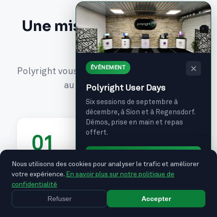
Une mise en service clé
en main
×
ÉVÉNEMENT
Polyright vous accompagne de la définition
au support quotidien
Polyright User Days
Six sessions de septembre à
décembre, à Sion et à Regensdorf.
Démos, prise en main et repas
offert.
01
Je m'inscris →
Nous utilisons des cookies pour analyser le trafic et améliorer
Définition sur mesure
votre expérience.
En savoir plus sur notre politique de
confidentialité
Polyright travaille en étroite collaboration
Refuser
Accepter
avec votre établissement pour définir une
solution adaptée à vos besoins et à la