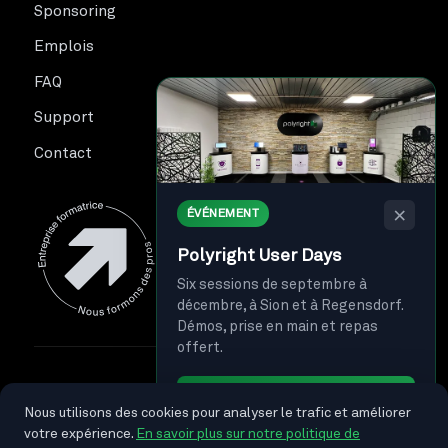
Sponsoring
Emplois
FAQ
Support
Contact
×
ÉVÉNEMENT
Polyright User Days
Six sessions de septembre à
décembre, à Sion et à Regensdorf.
Démos, prise en main et repas
offert.
© 2026 Polyright SA. Tous droits réservés.
Je m'inscris →
Nous utilisons des cookies pour analyser le trafic et améliorer
Politique de confidentialité
Protection des données
votre expérience.
En savoir plus sur notre politique de
Suivez-nous