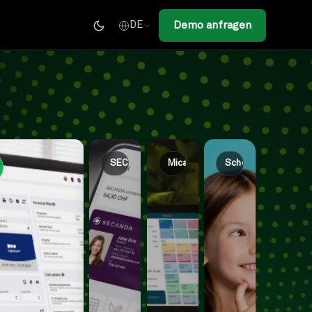
Demo anfragen
DE
SECANDA App
Micanda POS
Schoolinked