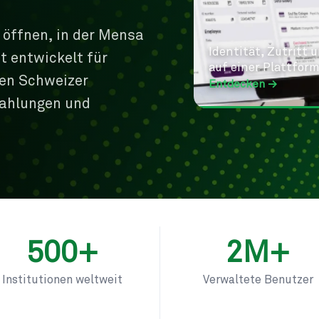
 öffnen, in der Mensa
Identität, Zutritt
t entwickelt für
auf einer Plattform
en Schweizer
Entdecken →
Zahlungen und
500+
2M+
Institutionen weltweit
Verwaltete Benutzer